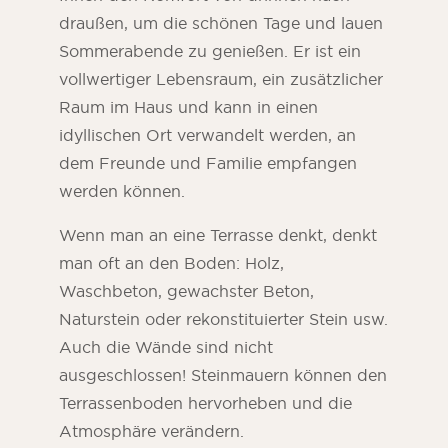
draußen, um die schönen Tage und lauen
Sommerabende zu genießen. Er ist ein
vollwertiger Lebensraum, ein zusätzlicher
Raum im Haus und kann in einen
idyllischen Ort verwandelt werden, an
dem Freunde und Familie empfangen
werden können.
Wenn man an eine Terrasse denkt, denkt
man oft an den Boden: Holz,
Waschbeton, gewachster Beton,
ORSOL-Magazin
Naturstein oder rekonstituierter Stein usw.
Lassen Sie sich von der Ästhetik und den
Texturen von ORSOL inspirieren.
Auch die Wände sind nicht
ausgeschlossen! Steinmauern können den
Terrassenboden hervorheben und die
Atmosphäre verändern.