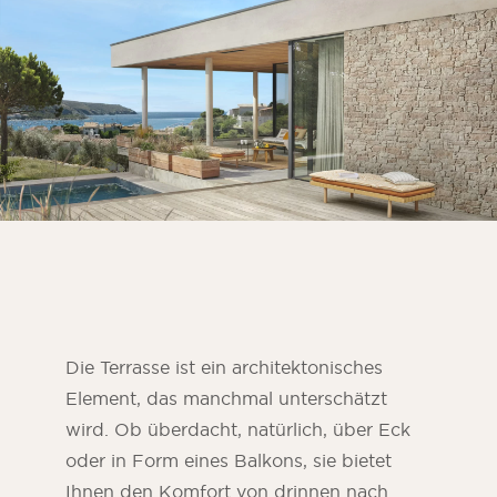
Zimmer
Küche
Badezimmer
ALLE INNENRÄUME
Pro Außenbereich
Fassade
Terrasse
Swimmingpool
Außenanlagen
Die Terrasse ist ein architektonisches
Element, das manchmal unterschätzt
ALLE AUSSENBEREICHE
wird. Ob überdacht, natürlich, über Eck
oder in Form eines Balkons, sie bietet
Ihnen den Komfort von drinnen nach