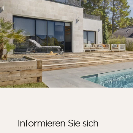
Zimmer
Küche
Badezimmer
ALLE INNENRÄUME
Pro Außenbereich
Fassade
Terrasse
Swimmingpool
Außenanlagen
ALLE AUSSENBEREICHE
Informieren Sie sich