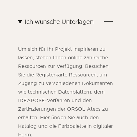
Ich wünsche Unterlagen
Um sich für Ihr Projekt inspirieren zu
lassen, stehen Ihnen online zahlreiche
Ressourcen zur Verfügung. Besuchen
Sie die Registerkarte Ressourcen, um
Zugang zu verschiedenen Dokumenten
ORSOL-Magazin
wie technischen Datenblättern, dem
Lassen Sie sich von der Ästhetik und den
IDEAPOSE-Verfahren und den
Texturen von ORSOL inspirieren.
Zertifizierungen der ORSOL Atecs zu
erhalten. Hier finden Sie auch den
Katalog und die Farbpalette in digitaler
Form.