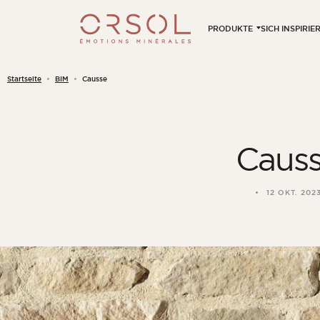
Skip to content
PRODUKTE
SICH INSPIRI
Startseite
BIM
Causse
Caus
12 OKT. 202