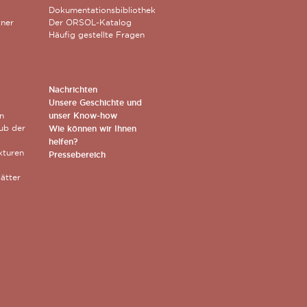
Dokumentationsbibliothek
tner
Der ORSOL-Katalog
Häufig gestellte Fragen
Nachrichten
Unsere Geschichte und
n
unser Know-how
lub der
Wie können wir Ihnen
helfen?
xturen
Pressebereich
ätter