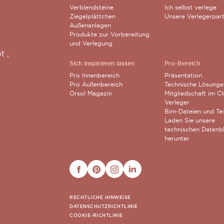
Verblendsteine
Ich selbst verlege
Ziegelplättchen
Unsere Verlegerpar
Außenanlagen
Produkte zur Vorbereitung
und Verlegung
pt
,
Sich inspirieren lassen
Pro-Bereich
Pro Innenbereich
Präsentation
Pro Außenbereich
Technische Lösunge
Orsol Magazin
Mitgliedschaft im C
Verleger
Bim-Dateien und Te
Laden Sie unsere
technischen Datenbl
herunter
FACEBOOK
PINTEREST
INSTAGRAM
LINKEDIN
RECHTLICHE HINWEISE
DATENSCHUTZRICHTLINIE
COOKIE-RICHTLINIE