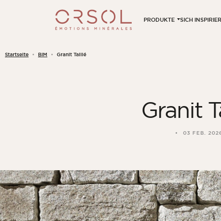
Skip to content
PRODUKTE
SICH INSPIRI
Startseite
BIM
Granit Taillé
Granit T
03 FEB. 202