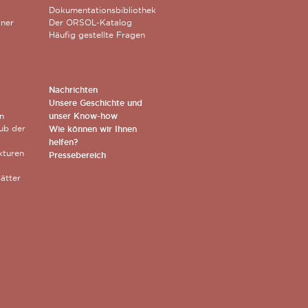
Dokumentationsbibliothek
tner
Der ORSOL-Katalog
Häufig gestellte Fragen
Nachrichten
Unsere Geschichte und
n
unser Know-how
lub der
Wie können wir Ihnen
helfen?
xturen
Pressebereich
ätter