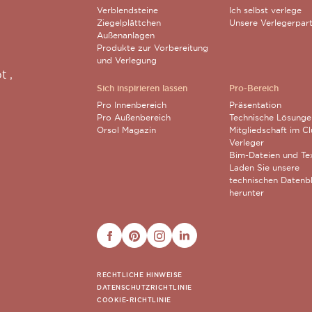
Verblendsteine
Ich selbst verlege
Ziegelplättchen
Unsere Verlegerpar
Außenanlagen
Produkte zur Vorbereitung
und Verlegung
pt
,
Sich inspirieren lassen
Pro-Bereich
Pro Innenbereich
Präsentation
Pro Außenbereich
Technische Lösunge
Orsol Magazin
Mitgliedschaft im C
Verleger
Bim-Dateien und Te
Laden Sie unsere
technischen Datenbl
herunter
FACEBOOK
PINTEREST
INSTAGRAM
LINKEDIN
RECHTLICHE HINWEISE
DATENSCHUTZRICHTLINIE
COOKIE-RICHTLINIE