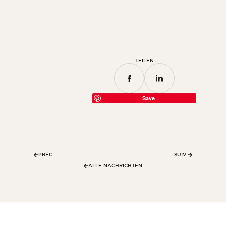
Zimmer
Küche
Badezimmer
TEILEN
ALLE INNENRÄUME
Pro Außenbereich
Save
Fassade
Terrasse
Swimmingpool
PRÉC.
SUIV.
Außenanlagen
ALLE NACHRICHTEN
ALLE AUSSENBEREICHE