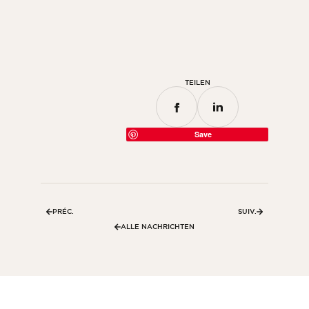
Zimmer
Küche
Badezimmer
TEILEN
ALLE INNENRÄUME
Pro Außenbereich
Save
Fassade
Terrasse
Swimmingpool
PRÉC.
SUIV.
Außenanlagen
ALLE NACHRICHTEN
ALLE AUSSENBEREICHE