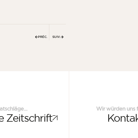
PRÉC.
SUIV.
atschläge...
Wir würden uns f
 Zeitschrift
Kontak