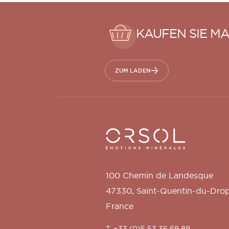
KAUFEN SIE MA
ZUM LADEN
Orsol S.A.
100 Chemin de Landesque
47330
,
Saint-Quentin-du-Dro
France
T. +33 (0)5 53 36 69 89