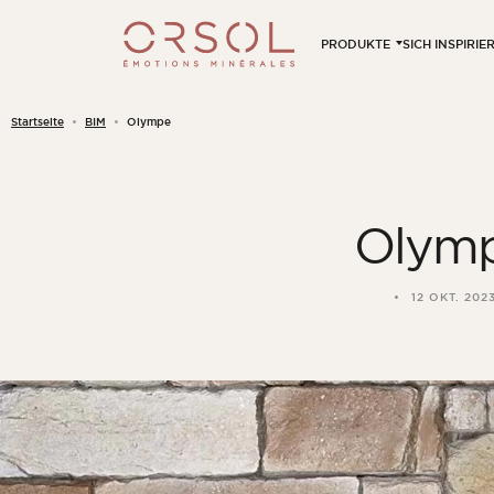
Skip to content
PRODUKTE
SICH INSPIRI
Startseite
BIM
Olympe
Olym
12 OKT. 202