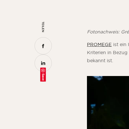
TEILEN
Fotonachweis: Gré
PROMEGE
ist ein
Kriterien in Bezug
bekannt ist.
Save