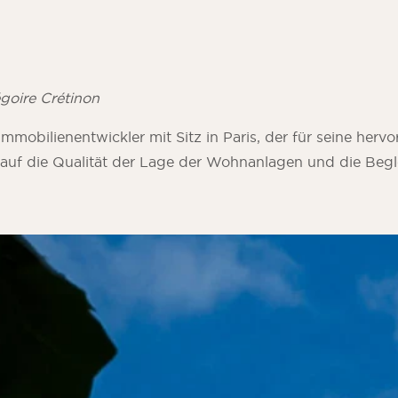
goire Crétinon
 Immobilienentwickler mit Sitz in Paris, der für seine her
 auf die Qualität der Lage der Wohnanlagen und die Begl