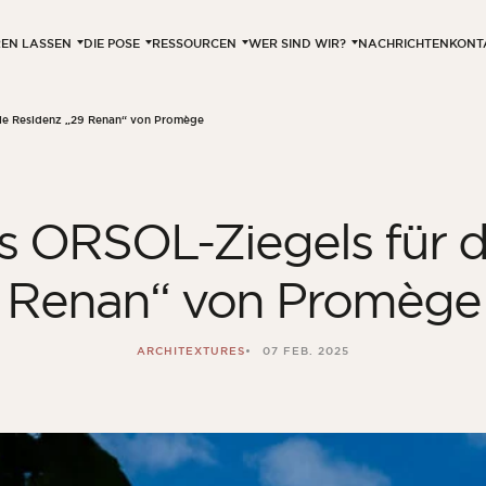
EREN LASSEN
DIE POSE
RESSOURCEN
WER SIND WIR?
NACHRICHTEN
KONT
ie Residenz „29 Renan“ von Promège
 ORSOL-Ziegels für d
Renan“ von Promège
ARCHITEXTURES
07 FEB. 2025