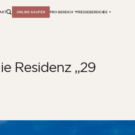
DE
AKT
ONLINE KAUFEN
PRO-BEREICH
PRESSEBEREICH
ie Residenz „29