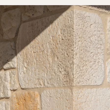
Zimmer
Küche
Badezimmer
ALLE INNENRÄUME
Pro Außenbereich
Fassade
Terrasse
Swimmingpool
Außenanlagen
ALLE AUSSENBEREICHE