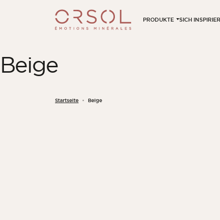
Skip to content
PRODUKTE
SICH INSPIRI
Beige
Startseite
Beige