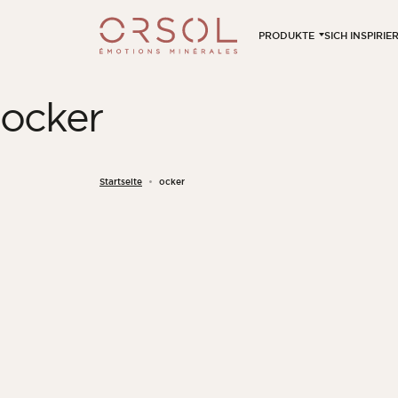
Skip to content
PRODUKTE
SICH INSPIRI
ocker
Startseite
ocker