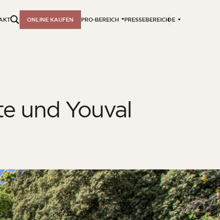
DE
AKT
ONLINE KAUFEN
PRO-BEREICH
PRESSEBEREICH
te und Youval