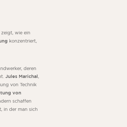
 zeigt, wie ein
ung
konzentriert,
andwerker, deren
ht.
Jules Marichal
,
zung von Technik
tung von
ndern schaffen
, in der man sich