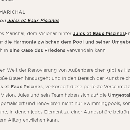
s MARICHAL
von
Jules et Eaux Piscines
les Marichal, dem Visionär hinter
Jules et Eaux Piscines
Er
uf
die Harmonie zwischen dem Pool und seiner Umgeb
h in
eine Oase des Friedens
verwandeln kann.
nden Welt der Renovierung von Außenbereichen gibt es H
loße Bauen hinausgeht und in den Bereich der Kunst reic
es et Eaux Piscines
, verkörpert diese perfekte Verschmel
 Vision. Jules und sein Team haben sich auf die
Umgestal
pezialisiert und renovieren nicht nur Swimmingpools, so
he, in denen jedes Element zu einer Atmosphäre beiträgt
m Alltag entfliehen kann.