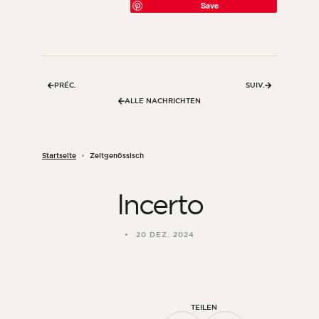
Save
PRÉC.
SUIV.
ALLE NACHRICHTEN
Startseite
Zeitgenössisch
Incerto
ORSOL-Magazin
Lassen Sie sich von der Ästhetik und den
20 DEZ. 2024
Texturen von ORSOL inspirieren.
TEILEN