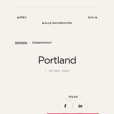
Zimmer
Küche
PRÉC.
SUIV.
Badezimmer
ALLE NACHRICHTEN
ALLE INNENRÄUME
Startseite
Zeitgenössisch
Pro Außenbereich
Portland
Fassade
Terrasse
04 SEP. 2023
Swimmingpool
Außenanlagen
ALLE AUSSENBEREICHE
TEILEN