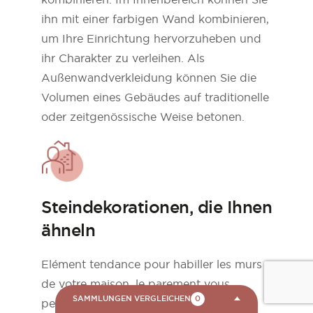
ihn mit einer farbigen Wand kombinieren,
um Ihre Einrichtung hervorzuheben und
ihr Charakter zu verleihen. Als
Außenwandverkleidung können Sie die
Volumen eines Gebäudes auf traditionelle
oder zeitgenössische Weise betonen.
Steindekorationen, die Ihnen
ähneln
Elément tendance pour habiller les murs
de votre maison, le parement vous
SAMMLUNGEN VERGLEICHEN
0
permet de laisser libre-court à votre