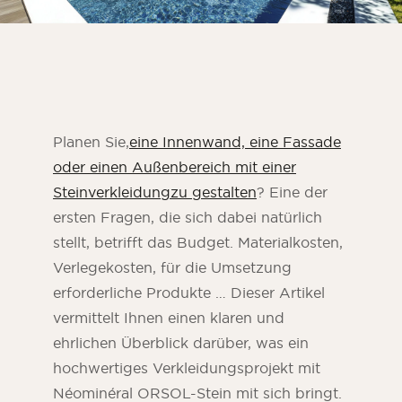
Planen Sie,
eine Innenwand, eine Fassade
oder einen Außenbereich mit einer
Steinverkleidungzu gestalten
? Eine der
ersten Fragen, die sich dabei natürlich
stellt, betrifft das Budget. Materialkosten,
ORSOL-Magazin
Verlegekosten, für die Umsetzung
Lassen Sie sich von der Ästhetik und den
erforderliche Produkte … Dieser Artikel
Texturen von ORSOL inspirieren.
vermittelt Ihnen einen klaren und
ehrlichen Überblick darüber, was ein
hochwertiges Verkleidungsprojekt mit
Néominéral ORSOL-Stein mit sich bringt.