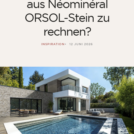
aus Néominéral
Zimmer
ORSOL-Stein zu
Küche
Badezimmer
rechnen?
ALLE INNENRÄUME
INSPIRATION
12 JUNI 2026
Pro Außenbereich
Fassade
Terrasse
Swimmingpool
Außenanlagen
ALLE AUSSENBEREICHE