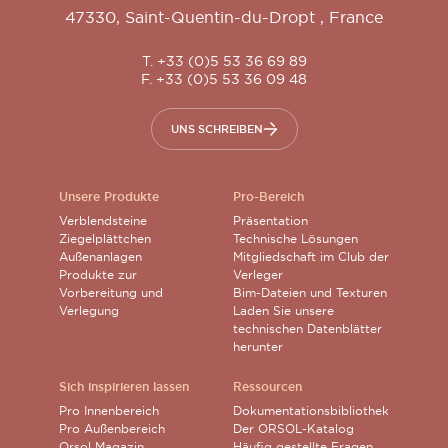
47330
,
Saint-Quentin-du-Dropt
,
France
T. +33 (0)5 53 36 69 89
F. +33 (0)5 53 36 09 48
UNS SCHREIBEN
Unsere Produkte
Pro-Bereich
Verblendsteine
Präsentation
Ziegelplättchen
Technische Lösungen
Außenanlagen
Mitgliedschaft im Club der
Produkte zur
Verleger
Vorbereitung und
Bim-Dateien und Texturen
Verlegung
Laden Sie unsere
technischen Datenblätter
herunter
Sich inspirieren lassen
Ressourcen
Pro Innenbereich
Dokumentationsbibliothek
Pro Außenbereich
Der ORSOL-Katalog
Orsol Magazin
Häufig gestellte Fragen