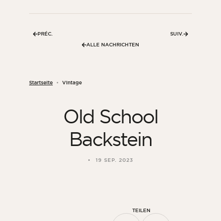
Zimmer
Küche
PRÉC.
SUIV.
Badezimmer
ALLE NACHRICHTEN
ALLE INNENRÄUME
Startseite
Vintage
Pro Außenbereich
Old School
Fassade
Terrasse
Backstein
Swimmingpool
Außenanlagen
19 SEP. 2023
ALLE AUSSENBEREICHE
TEILEN