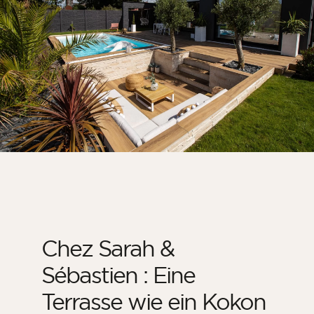
Zimmer
Küche
Badezimmer
ALLE INNENRÄUME
Pro Außenbereich
Fassade
Terrasse
Swimmingpool
Außenanlagen
Chez Sarah &
ALLE AUSSENBEREICHE
Sébastien : Eine
Terrasse wie ein Kokon