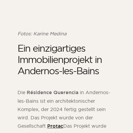
Fotos: Karine Medina
Ein einzigartiges
Immobilienprojekt in
Andernos-les-Bains
ORSOL-Magazin
Die
Résidence Querencia
in Andernos-
Lassen Sie sich von der Ästhetik und den
les-Bains ist ein architektonischer
Texturen von ORSOL inspirieren.
Komplex, der 2024 fertig gestellt sein
wird. Das Projekt wurde von der
Gesellschaft
Protac
Das Projekt wurde