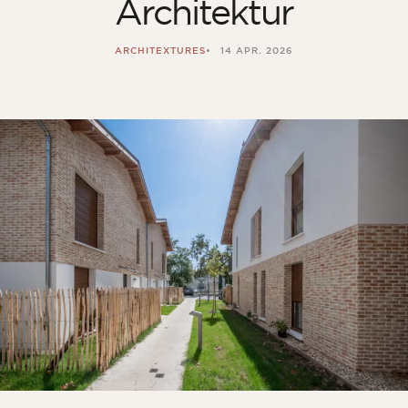
Architektur
Zimmer
Küche
ARCHITEXTURES
14 APR. 2026
Badezimmer
ALLE INNENRÄUME
Pro Außenbereich
Fassade
Terrasse
Swimmingpool
Außenanlagen
ALLE AUSSENBEREICHE